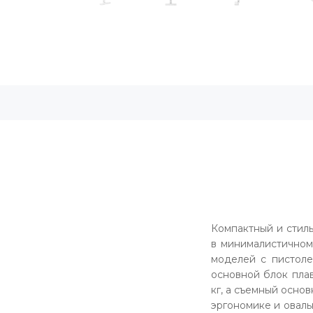
Компактный и стил
в минималистичном
моделей с пистоле
основной блок плав
кг, а съемный осно
эргономике и оваль