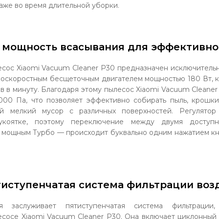
аже во время длительной уборки.
 мощность всасывания для эффективно
сос Xiaomi Vacuum Cleaner P30 предназначен исключительн
коскоростным бесщеточным двигателем мощностью 180 Вт, к
в в минуту. Благодаря этому пылесос Xiaomi Vacuum Cleaner
000 Па, что позволяет эффективно собирать пыль, крошк
й мелкий мусор с различных поверхностей. Регулято
укоятке, поэтому переключение между двумя досту
 мощным Турбо — происходит буквально одним нажатием кн
иступенчатая система фильтрации воз
я заслуживает пятиступенчатая система фильтрации,
сосе Xiaomi Vacuum Cleaner P30. Она включает циклонный с