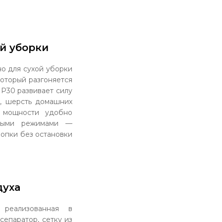
й уборки
о для сухой уборки
оторый разгоняется
 P30 развивает силу
и, шерсть домашних
р мощности удобно
пными режимами —
опки без остановки
духа
 реализованная в
епаратор, сетку из