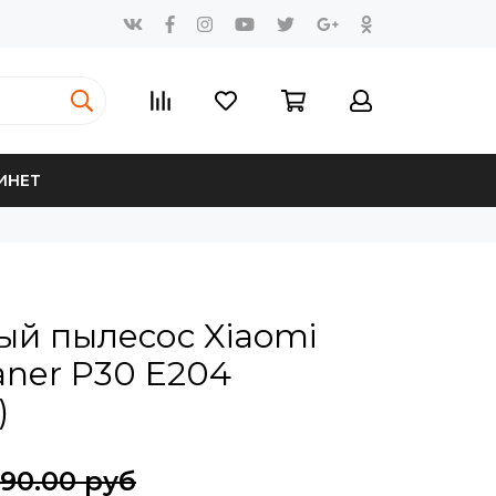
ИНЕТ
ый пылесос Xiaomi
ner P30 E204
)
90.00 руб