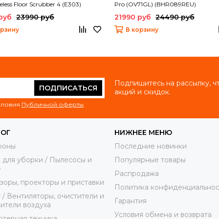
reless Floor Scrubber 4 (E303)
Pro (OV71GL) (BHR089REU)
руб
23990 руб
21990 руб
24490 руб
орзину
В корзину
Подпишитесь на рассылку, ч
ПОДПИСАТЬСЯ
акций и скидок.
условия
Публичной оферты
.
ЛОГ
НИЖНЕЕ МЕНЮ
фоны
Последние новинки
 для уборки / Пылесосы и
Популярные товары
е
Распродажа
зоры, проекторы и приставки
Политика конфиденциальнос
 / Вентиляторы, очистители и
Гарантия
ители воздуха
Условия обмена и возврата
терная техника