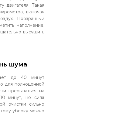
у двигателя. Такая
икрометра, включая
оздух. Прозрачный
метить наполнение.
тщательно высушить
ень шума
вает до 40 минут
но для полноценной
ти прерываться на
10 минут, но сила
ой очистки сильно
оэтому уборку можно