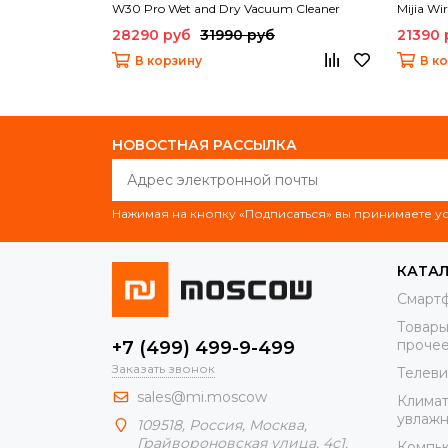
W30 Pro Wet and Dry Vacuum Cleaner
Mijia Wi
(E303HW) (BHR08GYEU)
28290 руб
31990 руб
21390 
В корзину
В к
НОВОСТНАЯ РАССЫЛКА
Нажимая на кнопку «Подписаться» вы принимаете 
КАТА
Смарт
Товары
проче
+7 (499) 499-9-499
Заказать звонок
Телеви
sales@mi.moscow
Климат
увлажн
109518,
Россия
,
Москва
,
Грайвороновская улица, 4с1,
Компью