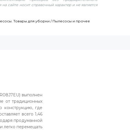
 на сайте носит справочный характер и не является
лесосы
,
Товары для уборки / Пылесосы и прочее
HR08J7EU) выполнен
ие от традиционных
ю конструкцию, где
ставляет всего 1,46
агодаря продуманной
 и легко перемещать