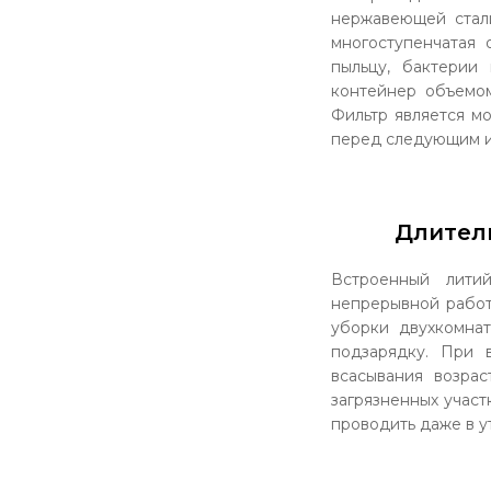
нержавеющей стали
многоступенчатая 
пыльцу, бактерии
контейнер объемом
Фильтр является м
перед следующим и
Длитель
Встроенный лити
непрерывной работ
уборки двухкомна
подзарядку. При 
всасывания возра
загрязненных участ
проводить даже в у