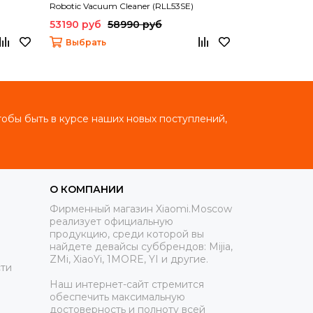
Robotic Vacuum Cleaner (RLL53SE)
Robotic Vacuu
53190 руб
58990 руб
22790 руб
Выбрать
В корзину
тобы быть в курсе наших новых поступлений,
О КОМПАНИИ
Фирменный магазин Xiaomi.Moscow
реализует официальную
продукцию, среди которой вы
найдете девайсы суббрендов: Mijia,
ZMi, XiaoYi, 1MORE, YI и другие.
ти
Наш интернет-сайт стремится
обеспечить максимальную
достоверность и полноту всей