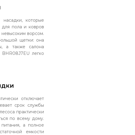
ч
 насадки, которые
 для пола и ковров
с невысоким ворсом.
большой щетки: она
ы, а также салона
30 BHR08J7EU легко
ядки
тически отключает
левает срок службы
ылесоса практически
ься по всему дому.
 питания, а полное
статочной емкости