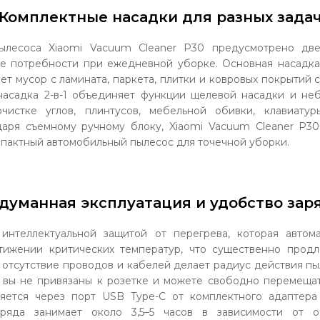
Комплектные насадки для разных зада
ылесоса Xiaomi Vacuum Cleaner P30 предусмотрено две
е потребности при ежедневной уборке. Основная насадка
т мусор с ламината, паркета, плитки и ковровых покрытий 
асадка 2-в-1 объединяет функции щелевой насадки и не
чистке углов, плинтусов, мебельной обивки, клавиатур
даря съемному ручному блоку, Xiaomi Vacuum Cleaner P
пактный автомобильный пылесос для точечной уборки.
думанная эксплуатация и удобство зар
интеллектуальной защитой от перегрева, которая автома
тижении критических температур, что существенно прод
 отсутствие проводов и кабелей делает радиус действия п
вы не привязаны к розетке и можете свободно перемещат
яется через порт USB Type-C от комплектного адаптера
аряда занимает около 3,5–5 часов в зависимости от о