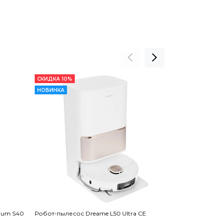
СКИДКА 10%
СКИДКА 11%
НОВИНКА
uum S40
Робот-пылесос Dreame L50 Ultra CE
Робот-пылесос