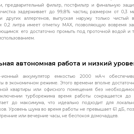
, предварительный фильтр, постфильтр и финальную защит
очистка задерживает до 99,8% частиц размером от 0,3 м
 и других аллергенов, выпуская наружу только чистый в
 0,2 литра имеет отметку MAX, позволяющую вовремя за
оющимся: его достаточно промыть под проточной водой и 
спользованием.
ная автономная работа и низкий уров
й-ионный аккумулятор емкостью 2000 мА·ч обеспечи
ы в экономичном режиме. Этого времени вполне достаточ
тной квартиры или офисного помещения без необходимос
включении турборежима время работы сокращается до 
стает до максимума, что идеально подходит для локальн
ков. Уровень шума во время работы не превышает 61 дБ, п
тренние или вечерние часы, не беспокоя домочадцев.