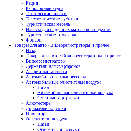
Рации
Рыболовные ведра
Тактические посохи
Телескопические дубинки
Туристическая мебель
Насосы для надувных матрасов и изделий
Туристические томагавки
Фонари
Товары для авто / Видеорегистраторы и прочее
Назад
Товары для авто / Видеорегистраторы и прочее
Видеорегистраторы
Держатели для смартфонов
Аварийные молотки
Автомобильные компрессоры
Автомобильные очистительи воздуха
Назад
Автомобильные очистительи воздуха
Сменные картриджи
Алкотестеры
Дорожные подушки
Инверторы
Освежители воздуха
Назад
Освежители воздуха