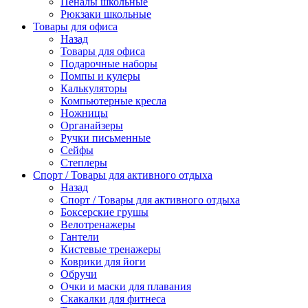
Пеналы школьные
Рюкзаки школьные
Товары для офиса
Назад
Товары для офиса
Подарочные наборы
Помпы и кулеры
Калькуляторы
Компьютерные кресла
Ножницы
Органайзеры
Ручки письменные
Сейфы
Степлеры
Спорт / Товары для активного отдыха
Назад
Спорт / Товары для активного отдыха
Боксерские грушы
Велотренажеры
Гантели
Кистевые тренажеры
Коврики для йоги
Обручи
Очки и маски для плавания
Скакалки для фитнеса