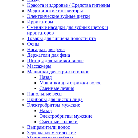
Красота и здоровье / Средства гигиены
Медицинские ингаляторы
Электрические зубные щетки
Ирригаторы
Сменные насадки для зубных щеток и
ирригаторов
Товары для гигиена полости рта
Фены
Насадки для фена
Держатели для фена
Щипцы для завивки волос
Массажеры
Машинки для стрижки волос
Назад
Машинки для стрижки волос
Сменные лезвия
Напольные весы
Приборы для чистки лица
Электробритвы мужские
Назад
Электробритвы мужские
Сменные головки
Выпрямители волос
Зеркала косметические