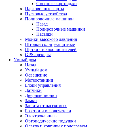
Сменные картриджи
Парковочные карты
Пусковые устройства
Полировочные машинки
Назад
Полировочные машинки
Насадки
Мойки высокого давления
Шторки солнцезащитные
Щетки стеклоочистителей
GPS-трекеры
Умный дом
Назад
Умный дом
Освещение
Метеостанции
Блоки управления
Датчики
Дверные звонки
Замки
Защита от насекомых
Розетки и выключатели
Электрокарнизы
Ортопедические подушки
Одеяла и коврики с подогревом