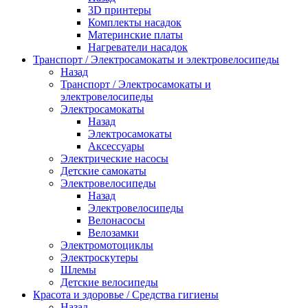
3D принтеры
Комплекты насадок
Материнские платы
Нагреватели насадок
Транспорт / Электросамокаты и электровелосипеды
Назад
Транспорт / Электросамокаты и
электровелосипеды
Электросамокаты
Назад
Электросамокаты
Аксессуары
Электрические насосы
Детские самокаты
Электровелосипеды
Назад
Электровелосипеды
Велонасосы
Велозамки
Электромотоциклы
Электроскутеры
Шлемы
Детские велосипеды
Красота и здоровье / Средства гигиены
Назад