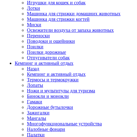
Игрушки для кошек и собак
Лотки
Машинка для стрижки домашних животных
Машинка для стрижки когтей
Миски
Освежители воздуха от запаха животных
Переноски
Поводоки и ошейники
Поилки
Поилки дорожные
Отпугиватели собак
Кемпинг и активный отдых
Назад
Кемпинг и активный отдых
Термосы и термокружки
Лопаты
Ножи и мультитулы для туризма
Бинокли и монокли
Гамаки
Дорожные бутылочки
Зажигалки
Мангалы
Многофункциональные устройства
Налобные фонари
Палатки