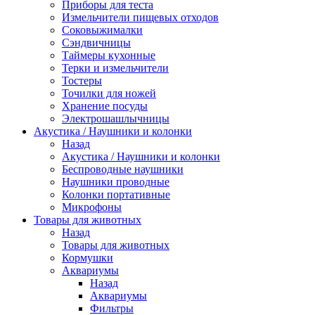
Приборы для теста
Измельчители пищевых отходов
Cоковыжималки
Сэндвичницы
Таймеры кухонные
Терки и измельчители
Тостеры
Точилки для ножей
Хранение посуды
Электрошашлычницы
Акустика / Наушники и колонки
Назад
Акустика / Наушники и колонки
Беспроводные наушники
Наушники проводные
Колонки портативные
Микрофоны
Товары для животных
Назад
Товары для животных
Кормушки
Аквариумы
Назад
Аквариумы
Фильтры