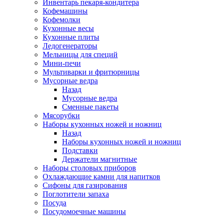
Инвентарь пекаря-кондитера
Кофемашины
Кофемолки
Кухонные весы
Кухонные плиты
Ледогенераторы
Мельницы для специй
Мини-печи
Мультиварки и фритюрницы
Мусорные ведра
Назад
Мусорные ведра
Сменные пакеты
Мясорубки
Наборы кухонных ножей и ножниц
Назад
Наборы кухонных ножей и ножниц
Подставки
Держатели магнитные
Наборы столовых приборов
Охлаждающие камни для напитков
Сифоны для газирования
Поглотители запаха
Посуда
Посудомоечные машины