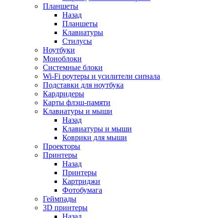
Планшеты
Назад
Планшеты
Клавиатуры
Стилусы
Ноутбуки
Моноблоки
Системные блоки
Wi-Fi роутеры и усилители сиrнала
Подставки для ноутбука
Кардридеры
Карты флэш-памяти
Клавиатуры и мыши
Назад
Клавиатуры и мыши
Коврики для мыши
Проекторы
Принтеры
Назад
Принтеры
Картриджи
Фотобумага
Геймпады
3D принтеры
Назад