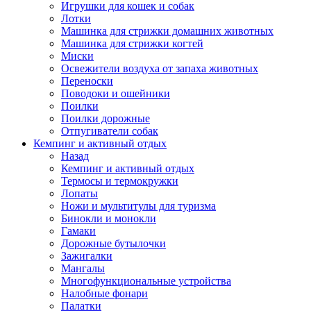
Игрушки для кошек и собак
Лотки
Машинка для стрижки домашних животных
Машинка для стрижки когтей
Миски
Освежители воздуха от запаха животных
Переноски
Поводоки и ошейники
Поилки
Поилки дорожные
Отпугиватели собак
Кемпинг и активный отдых
Назад
Кемпинг и активный отдых
Термосы и термокружки
Лопаты
Ножи и мультитулы для туризма
Бинокли и монокли
Гамаки
Дорожные бутылочки
Зажигалки
Мангалы
Многофункциональные устройства
Налобные фонари
Палатки