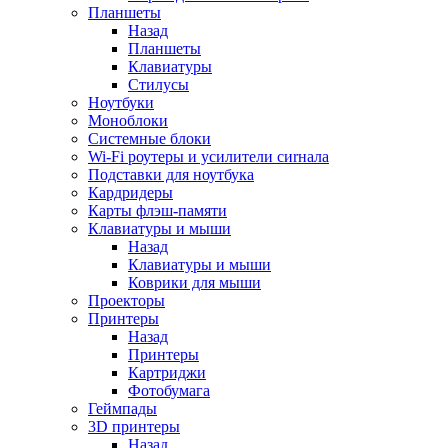
Планшеты
Назад
Планшеты
Клавиатуры
Стилусы
Ноутбуки
Моноблоки
Системные блоки
Wi-Fi роутеры и усилители сиrнала
Подставки для ноутбука
Кардридеры
Карты флэш-памяти
Клавиатуры и мыши
Назад
Клавиатуры и мыши
Коврики для мыши
Проекторы
Принтеры
Назад
Принтеры
Картриджи
Фотобумага
Геймпады
3D принтеры
Назад