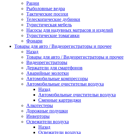
Рации
Рыболовные ведра
Тактические посохи
Телескопические дубинки
Туристическая мебель
Насосы для надувных матрасов и изделий
Туристические томагавки
Фонари
Товары для авто / Видеорегистраторы и прочее
Назад
Товары для авто / Видеорегистраторы и прочее
Видеорегистраторы
Держатели для смартфонов
Аварийные молотки
Автомобильные компрессоры
Автомобильные очистительи воздуха
Назад
Автомобильные очистительи воздуха
Сменные картриджи
Алкотестеры
Дорожные подушки
Инверторы
Освежители воздуха
Назад
Освежители воздуха