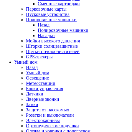
Сменные картриджи
Парковочные карты
Пусковые устройства
Полировочные машинки
Назад
Полировочные машинки
Насадки
Мойки высокого давления
Шторки солнцезащитные
Щетки стеклоочистителей
GPS-трекеры
Умный дом
Назад
Умный дом
Освещение
Метеостанции
Блоки управления
Датчики
Дверные звонки
Замки
Защита от насекомых
Розетки и выключатели
Электрокарнизы
Ортопедические подушки
Одеяла и коврики с подогревом