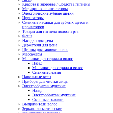
Красота и здоровье / Средства гигиены
Медицинские ингаляторы
Электрические зубные щетки
Ирригаторы
Сменные насадки для зубных щеток и
ирригаторов
Товары для гигиена полости рта
Фены
Насадки для фена
Держатели для фена
Щипцы для завивки волос
Массажеры
Машинки для стрижки волос
Назад
Машинки для стрижки волос
Сменные лезвия
Напольные весы
Приборы для чистки лица
Электробритвы мужские
Назад
Электробритвы мужские
Сменные головки
Выпрямители волос
Зеркала косметические