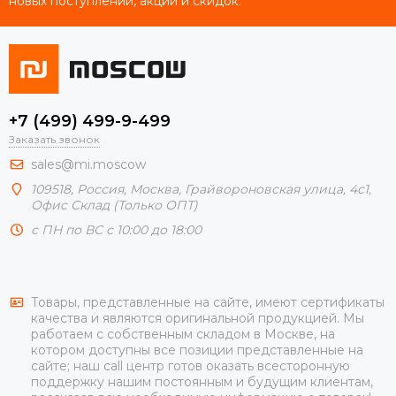
новых поступлений, акций и скидок.
+7 (499) 499-9-499
Заказать звонок
sales@mi.moscow
109518,
Россия
,
Москва
, Грайвороновская улица, 4с1,
Офис Склад (Только ОПТ)
с ПН по ВС с 10:00 до 18:00
Товары, представленные на сайте, имеют сертификаты
качества и являются оригинальной продукцией. Мы
работаем с собственным складом в Москве, на
котором доступны все позиции представленные на
сайте; наш call центр готов оказать всесторонную
поддержку нашим постоянным и будущим клиентам,