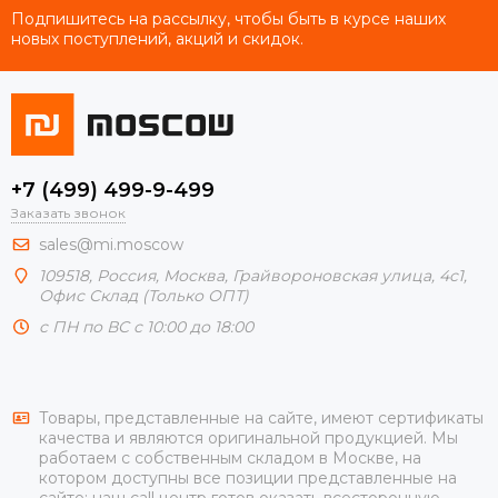
Подпишитесь на рассылку, чтобы быть в курсе наших
новых поступлений, акций и скидок.
+7 (499) 499-9-499
Заказать звонок
sales@mi.moscow
109518,
Россия
,
Москва
, Грайвороновская улица, 4с1,
Офис Склад (Только ОПТ)
с ПН по ВС с 10:00 до 18:00
Товары, представленные на сайте, имеют сертификаты
качества и являются оригинальной продукцией. Мы
работаем с собственным складом в Москве, на
котором доступны все позиции представленные на
сайте; наш call центр готов оказать всесторонную