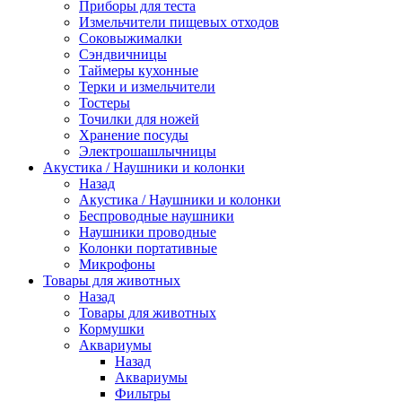
Приборы для теста
Измельчители пищевых отходов
Cоковыжималки
Сэндвичницы
Таймеры кухонные
Терки и измельчители
Тостеры
Точилки для ножей
Хранение посуды
Электрошашлычницы
Акустика / Наушники и колонки
Назад
Акустика / Наушники и колонки
Беспроводные наушники
Наушники проводные
Колонки портативные
Микрофоны
Товары для животных
Назад
Товары для животных
Кормушки
Аквариумы
Назад
Аквариумы
Фильтры