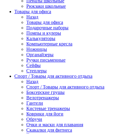
Пеналы школьные
Рюкзаки школьные
Товары для офиса
Назад
Товары для офиса
Подарочные наборы
Помпы и кулеры
Калькуляторы
Компьютерные кресла
Ножницы
Органайзеры
Ручки письменные
Сейфы
Степлеры
Спорт / Товары для активного отдыха
Назад
Спорт / Товары для активного отдыха
Боксерские грушы
Велотренажеры
Гантели
Кистевые тренажеры
Коврики для йоги
Обручи
Очки и маски для плавания
Скакалки для фитнеса