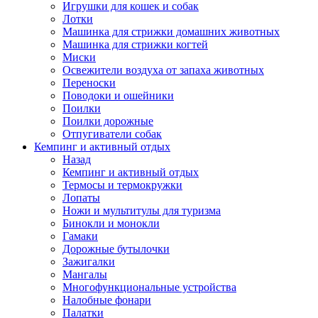
Игрушки для кошек и собак
Лотки
Машинка для стрижки домашних животных
Машинка для стрижки когтей
Миски
Освежители воздуха от запаха животных
Переноски
Поводоки и ошейники
Поилки
Поилки дорожные
Отпугиватели собак
Кемпинг и активный отдых
Назад
Кемпинг и активный отдых
Термосы и термокружки
Лопаты
Ножи и мультитулы для туризма
Бинокли и монокли
Гамаки
Дорожные бутылочки
Зажигалки
Мангалы
Многофункциональные устройства
Налобные фонари
Палатки