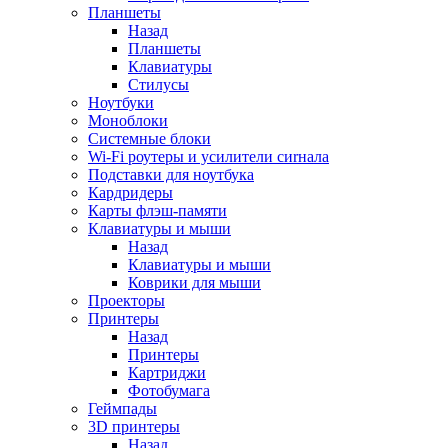
Планшеты
Назад
Планшеты
Клавиатуры
Стилусы
Ноутбуки
Моноблоки
Системные блоки
Wi-Fi роутеры и усилители сиrнала
Подставки для ноутбука
Кардридеры
Карты флэш-памяти
Клавиатуры и мыши
Назад
Клавиатуры и мыши
Коврики для мыши
Проекторы
Принтеры
Назад
Принтеры
Картриджи
Фотобумага
Геймпады
3D принтеры
Назад