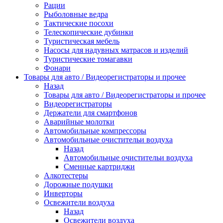
Рации
Рыболовные ведра
Тактические посохи
Телескопические дубинки
Туристическая мебель
Насосы для надувных матрасов и изделий
Туристические томагавки
Фонари
Товары для авто / Видеорегистраторы и прочее
Назад
Товары для авто / Видеорегистраторы и прочее
Видеорегистраторы
Держатели для смартфонов
Аварийные молотки
Автомобильные компрессоры
Автомобильные очистительи воздуха
Назад
Автомобильные очистительи воздуха
Сменные картриджи
Алкотестеры
Дорожные подушки
Инверторы
Освежители воздуха
Назад
Освежители воздуха