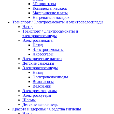
3D принтеры
Комплекты насадок
Материнские платы
Нагреватели насадок
Транспорт / Электросамокаты и электровелосипеды
Назад
Транспорт / Электросамокаты и
электровелосипеды
Электросамокаты
Назад
Электросамокаты
Аксессуары
Электрические насосы
Детские самокаты
Электровелосипеды
Назад
Электровелосипеды
Велонасосы
Велозамки
Электромотоциклы
Электроскутеры
Шлемы
Детские велосипеды
Красота и здоровье / Средства гигиены
Назад