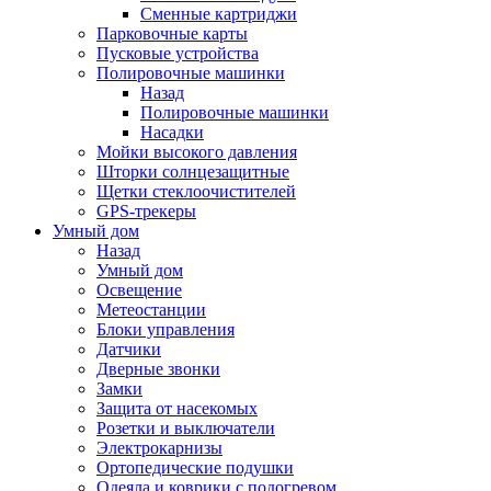
Сменные картриджи
Парковочные карты
Пусковые устройства
Полировочные машинки
Назад
Полировочные машинки
Насадки
Мойки высокого давления
Шторки солнцезащитные
Щетки стеклоочистителей
GPS-трекеры
Умный дом
Назад
Умный дом
Освещение
Метеостанции
Блоки управления
Датчики
Дверные звонки
Замки
Защита от насекомых
Розетки и выключатели
Электрокарнизы
Ортопедические подушки
Одеяла и коврики с подогревом