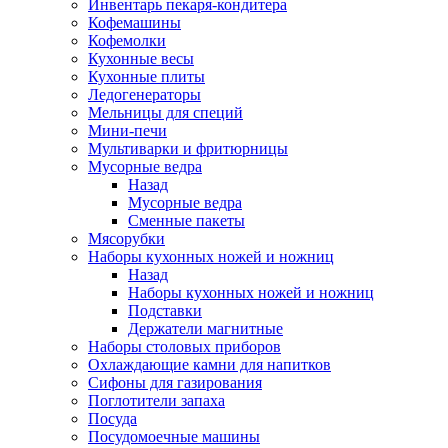
Инвентарь пекаря-кондитера
Кофемашины
Кофемолки
Кухонные весы
Кухонные плиты
Ледогенераторы
Мельницы для специй
Мини-печи
Мультиварки и фритюрницы
Мусорные ведра
Назад
Мусорные ведра
Сменные пакеты
Мясорубки
Наборы кухонных ножей и ножниц
Назад
Наборы кухонных ножей и ножниц
Подставки
Держатели магнитные
Наборы столовых приборов
Охлаждающие камни для напитков
Сифоны для газирования
Поглотители запаха
Посуда
Посудомоечные машины