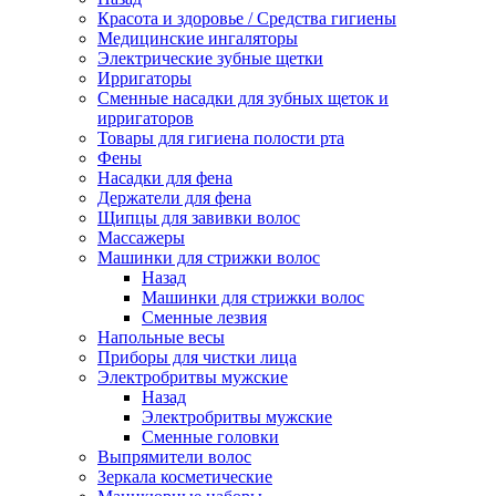
Красота и здоровье / Средства гигиены
Медицинские ингаляторы
Электрические зубные щетки
Ирригаторы
Сменные насадки для зубных щеток и
ирригаторов
Товары для гигиена полости рта
Фены
Насадки для фена
Держатели для фена
Щипцы для завивки волос
Массажеры
Машинки для стрижки волос
Назад
Машинки для стрижки волос
Сменные лезвия
Напольные весы
Приборы для чистки лица
Электробритвы мужские
Назад
Электробритвы мужские
Сменные головки
Выпрямители волос
Зеркала косметические