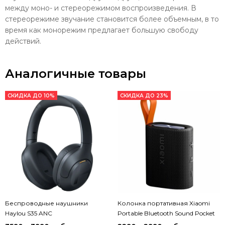
между моно- и стереорежимом воспроизведения. В
стереорежиме звучание становится более объемным, в то
время как монорежим предлагает большую свободу
действий.
Аналогичные товары
СКИДКА ДО 10%
СКИДКА ДО 23%
Беспроводные наушники
Колонка портативная Xiaomi
Haylou S35 ANC
Portable Bluetooth Sound Pocket
(MDZ-37-DB)