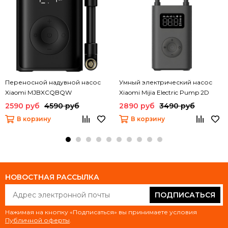
Переносной надувной насос
Умный электрический насос
Xiaomi MJBXCQBQW
Xiaomi Mijia Electric Pump 2D
(MJCQB07QWS)
2590 руб
4590 руб
2890 руб
3490 руб
В корзину
В корзину
НОВОСТНАЯ РАССЫЛКА
ПОДПИСАТЬСЯ
Нажимая на кнопку «Подписаться» вы принимаете условия
Публичной оферты
.