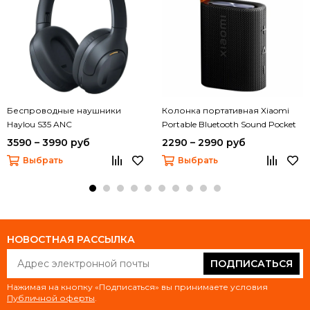
Беспроводные наушники
Колонка портативная Xiaomi
Haylou S35 ANC
Portable Bluetooth Sound Pocket
(MDZ-37-DB)
3590 – 3990 руб
2290 – 2990 руб
Выбрать
Выбрать
НОВОСТНАЯ РАССЫЛКА
ПОДПИСАТЬСЯ
Нажимая на кнопку «Подписаться» вы принимаете условия
Публичной оферты
.